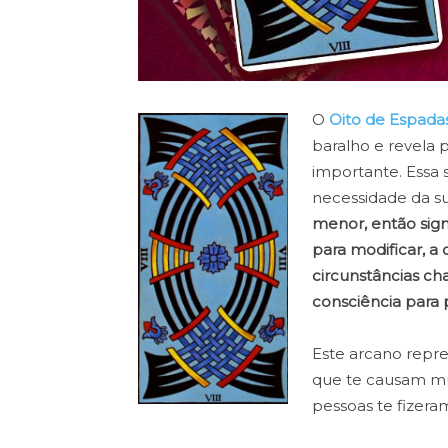
O
Oito de Espada
baralho e revela 
importante. Essa s
necessidade da s
menor, então sign
para modificar, a 
circunstâncias ch
consciência para p
Este arcano repre
que te causam mui
pessoas te fizera