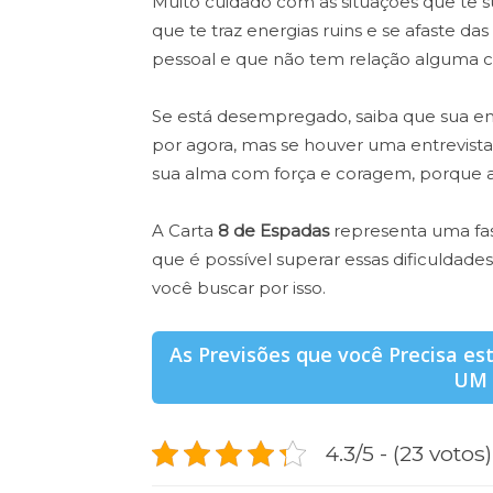
Muito cuidado com as situações que te su
que te traz energias ruins e se afaste d
pessoal e que não tem relação alguma c
Se está desempregado, saiba que sua ene
por agora, mas se houver uma entrevist
sua alma com força e coragem, porque 
A Carta
8 de Espadas
representa uma fas
que é possível superar essas dificuldade
você buscar por isso.
As Previsões que você Precisa e
UM
4.3/5 - (23 votos)