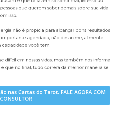
focam e que te fazem se sentir mal, livre-se do
as pessoas que querem saber demais sobre sua vida
om isso.
rgia não é propícia para alcançar bons resultados
a importante agendada, não desanime, alimente
a capacidade você tem.
e difícil em nossas vidas, mas também nos informa
s e que no final, tudo correrá da melhor maneira se
stão nas Cartas do Tarot. FALE AGORA COM
 CONSULTOR