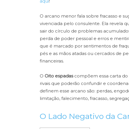
aqui
!
O arcano menor fala sobre fracasso e s
vivenciada pelo consulente. Ela revela q
sair do círculo de problemas acumulados
perda de poder pessoal e erros e ment
que é marcado por sentimentos de fraqu
pés e as mãos atadas ou cercados de peri
financeiras.
O
Oito espadas
compõem essa carta do ta
rivais que poderão confundir e coordenar
definem esse arcano são: perdas, engodo, e
limitação, falecimento, fracasso, segregaç
O Lado Negativo da Car