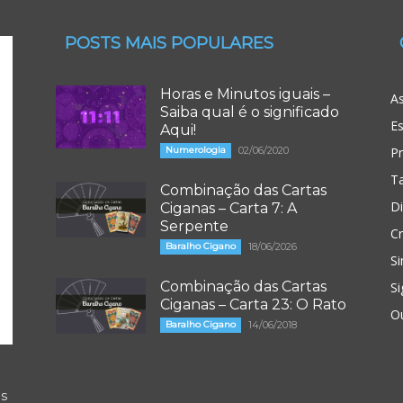
POSTS MAIS POPULARES
Horas e Minutos iguais –
As
Saiba qual é o significado
Es
Aqui!
Numerologia
02/06/2020
P
T
Combinação das Cartas
D
Ciganas – Carta 7: A
Serpente
Cr
Baralho Cigano
18/06/2026
Si
Combinação das Cartas
Si
Ciganas – Carta 23: O Rato
O
Baralho Cigano
14/06/2018
os