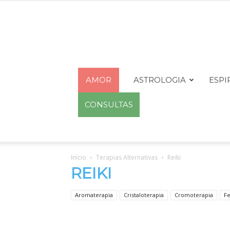
AMOR
ASTROLOGIA
ESPI
CONSULTAS
Início
Terapias Alternativas
Reiki
REIKI
Aromaterapia
Cristaloterapia
Cromoterapia
Fe