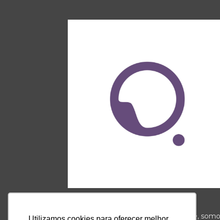
Somos a ponte que conecta o
autoconhecimento e a espiritualidade, som
Utilizamos cookies para oferecer melhor