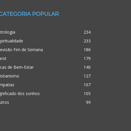
CATEGORIA POPULAR
trologia
234
piritualidade
233
revisão Fim de Semana
186
arot
179
icas de Bem-Estar
140
istianismo
127
mpatias
107
gnificado dos sonhos
105
utros
99