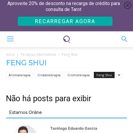
Aproveite 20% de desconto na recarga de crédito para
consulta de Tarot
RECARREGAR AGORA
Início
Terapias Alternativas
Feng Shui
FENG SHUI
Aromaterapia
Cristaloterapia
Cromoterapia
Feng Shui
Não há posts para exibir
Estamos Online