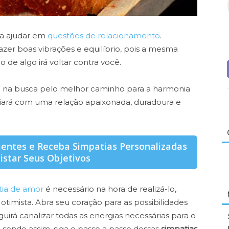
a ajudar em
questões de relacionamento
.
zer boas vibrações e equilíbrio, pois a mesma
de algo irá voltar contra você.
á na busca pelo melhor caminho para a harmonia
ciará com uma relação apaixonada, duradoura e
ientes e Receba Simpatias Personalizadas
istar Seus Objetivos
tia de amor
é necessário na hora de realizá-lo,
timista. Abra seu coração para as possibilidades
irá canalizar todas as energias necessárias para o
a, sendo assim, siga o passo a passo dessas
simpatias