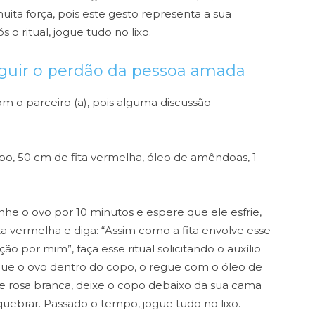
ita força, pois este gesto representa a sua
o ritual, jogue tudo no lixo.
eguir o perdão da pessoa amada
om o parceiro (a), pois alguma discussão
copo, 50 cm de fita vermelha, óleo de amêndoas, 1
inhe o ovo por 10 minutos e espere que ele esfrie,
ta vermelha e diga:
“Assim como a fita envolve esse
o por mim”, faça esse ritual solicitando o auxílio
que o ovo dentro do copo, o regue com o óleo de
e rosa branca, deixe o copo debaixo da sua cama
quebrar. Passado o tempo, jogue tudo no lixo.