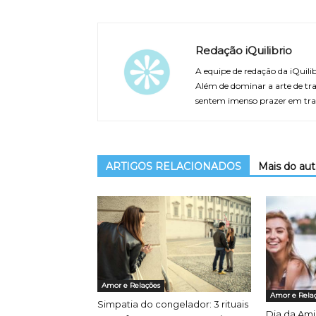
Redação iQuilibrio
A equipe de redação da iQuilib
Além de dominar a arte de tra
sentem imenso prazer em tra
ARTIGOS RELACIONADOS
Mais do aut
Amor e Relações
Amor e Rela
Simpatia do congelador: 3 rituais
Dia da Ami