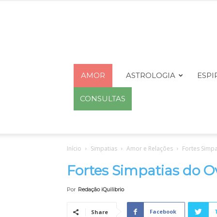
AMOR
ASTROLOGIA
ESPI
CONSULTAS
Início
Simpatias
Amor e Relações
Fortes Simp
Fortes Simpatias do 
Por
Redação iQuilibrio
Facebook
Share