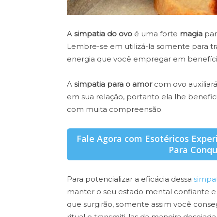
A
simpatia do ovo
é uma forte
magia
par
Lembre-se em utilizá-la somente para tra
energia que você empregar em benefício 
A
simpatia para o amor
com ovo auxiliar
em sua relação, portanto ela lhe benefi
com muita compreensão.
Fale Agora com Esotéricos Exper
Para Conqu
Para potencializar a eficácia dessa
simpa
manter o seu estado mental confiante e o
que surgirão, somente assim você consegu
ritual e transmiti-las da maneira desejad