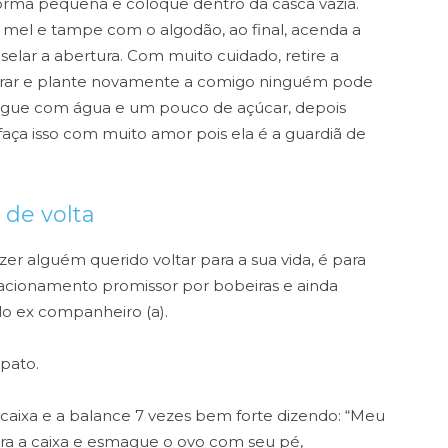
orma pequena e coloque dentro da casca vazia.
mel e tampe com o algodão, ao final, acenda a
 selar a abertura. Com muito cuidado, retire a
brar e plante novamente a comigo ninguém pode
 regue com água e um pouco de açúcar, depois
aça isso com muito amor pois ela é a guardiã de
 de volta
zer alguém querido voltar para a sua vida, é para
acionamento promissor por bobeiras e ainda
o ex companheiro (a).
apato.
 caixa e a balance 7 vezes bem forte dizendo: “Meu
ra a caixa e esmague o ovo com seu pé,