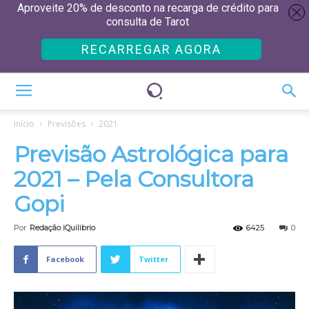
Aproveite 20% de desconto na recarga de crédito para
consulta de Tarot
RECARREGAR AGORA
Início
Previsões
2021
Previsão Astrológica para
2021 – Pela Consultora
Gopi
Por
Redação iQuilibrio
6425
0
Facebook
Twitter