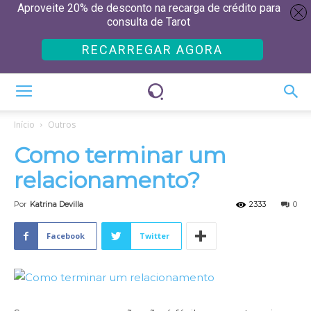
Aproveite 20% de desconto na recarga de crédito para
consulta de Tarot
RECARREGAR AGORA
Início
Outros
Como terminar um
relacionamento?
Por
Katrina Devilla
2333
0
Facebook
Twitter