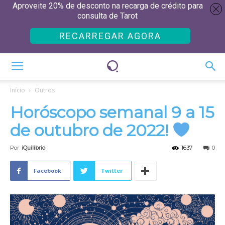
Aproveite 20% de desconto na recarga de crédito para
consulta de Tarot
RECARREGAR AGORA
Início
Outros
Horóscopo semanal 9 a 15
de outubro de 2022!
Por
iQuilibrio
1637
0
Facebook
Twitter