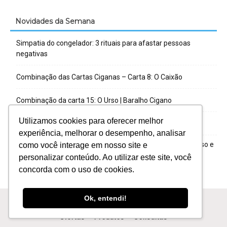
Novidades da Semana
Simpatia do congelador: 3 rituais para afastar pessoas
negativas
Combinação das Cartas Ciganas – Carta 8: O Caixão
Combinação da carta 15: O Urso | Baralho Cigano
Utilizamos cookies para oferecer melhor
Combinação das Cartas Ciganas – Carta 7: A Serpente
experiência, melhorar o desempenho, analisar
Métodos de tiragem do Baralho Cigano: tipos, passo a passo e
como você interage em nosso site e
qual escolher
personalizar conteúdo. Ao utilizar este site, você
concorda com o uso de cookies.
Ok, entendi!
Ofertas
Produtos
Consultas