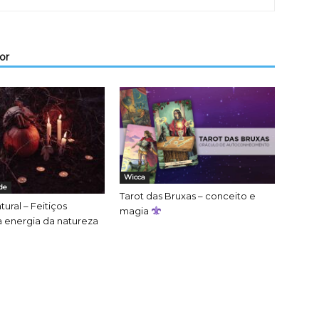
or
Wicca
de
Tarot das Bruxas – conceito e
tural – Feitiços
magia
 a energia da natureza