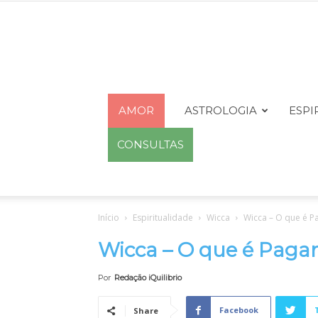
AMOR
ASTROLOGIA
ESPI
CONSULTAS
Início
Espiritualidade
Wicca
Wicca – O que é 
Wicca – O que é Pag
Por
Redação iQuilibrio
Facebook
Share