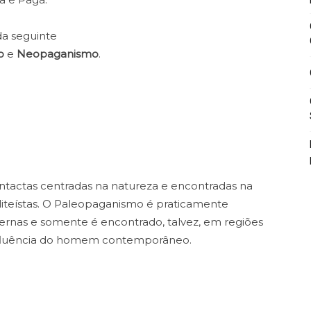
da seguinte
o
e
Neopaganismo
.
s intactas centradas na natureza e encontradas na
oliteístas. O Paleopaganismo é praticamente
ernas e somente é encontrado, talvez, em regiões
influência do homem contemporâneo.