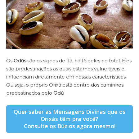
Os
Odús
são os signos de Ifá, há 16 deles no total. Eles
são predestinações as quais estamos vulneráveis e,
influenciam diretamente em nossas características.
Ou seja, o próprio Orixá está dentro dos caminhos
predestinados pelo
Odú
.
Quer saber as Mensagens Divinas que os
Orixás têm pra você?
Consulte os Búzios agora mesmo!