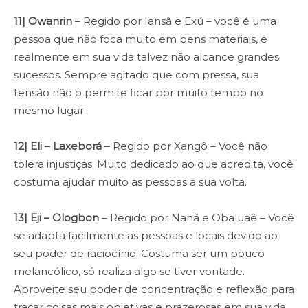
11| Owanrin
– Regido por Iansã e Exú – você é uma
pessoa que não foca muito em bens materiais, e
realmente em sua vida talvez não alcance grandes
sucessos. Sempre agitado que com pressa, sua
tensão não o permite ficar por muito tempo no
mesmo lugar.
12| Eli – Laxeborá
– Regido por Xangô – Você não
tolera injustiças. Muito dedicado ao que acredita, você
costuma ajudar muito as pessoas a sua volta.
13| Eji – Ologbon
– Regido por Nanã e Obaluaê – Você
se adapta facilmente as pessoas e locais devido ao
seu poder de raciocínio. Costuma ser um pouco
melancólico, só realiza algo se tiver vontade.
Aproveite seu poder de concentração e reflexão para
traçar coisas mais objetivas e prazerosas em sua vida.