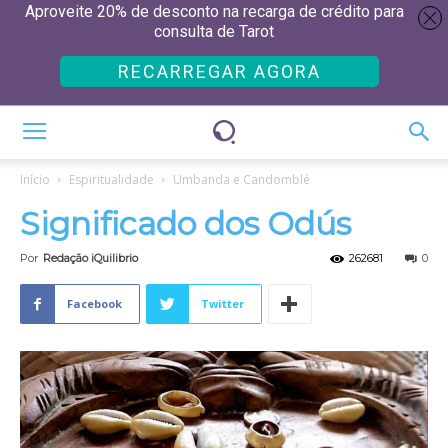
Aproveite 20% de desconto na recarga de crédito para
consulta de Tarot
RECARREGAR AGORA
Início
Espiritualidade
Umbanda e Candomblé
Significado dos Odús
Por
Redação iQuilibrio
262681
0
Facebook
Twitter