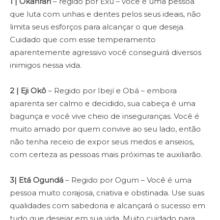
1 | Okanran
– regido por Exú – você é uma pessoa
que luta com unhas e dentes pelos seus ideais, não
limita seus esforços para alcançar o que deseja.
Cuidado que com esse temperamento
aparentemente agressivo você conseguirá diversos
inimigos nessa vida.
2 | Eji Okô
– Regido por Ibejí e Obá – embora
aparenta ser calmo e decidido, sua cabeça é uma
bagunça e você vive cheio de inseguranças. Você é
muito amado por quem convive ao seu lado, então
não tenha receio de expor seus medos e anseios,
com certeza as pessoas mais próximas te auxiliarão.
3| Etá Ogundá
– Regido por Ogum – Você é uma
pessoa muito corajosa, criativa e obstinada. Use suas
qualidades com sabedoria e alcançará o sucesso em
tudo que desejar em sua vida. Muito cuidado para