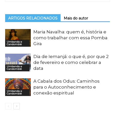
ARTIGOS RELACIONADOS
Mais do autor
Maria Navalha: quem é, história e
como trabalhar com essa Pomba
Umbanda e
Gira
Candomblé
Dia de Iemanjá: o que é, por que 2
de fevereiro e como celebrar a
Umbanda e
data
Candomblé
A Cabala dos Odus: Caminhos
para o Autoconhecimento e
Umbanda e
conexão espiritual
Candomblé