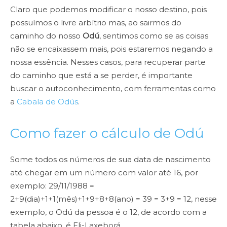
Claro que podemos modificar o nosso destino, pois
possuímos o livre arbítrio mas, ao sairmos do
caminho do nosso
Odú
, sentimos como se as coisas
não se encaixassem mais, pois estaremos negando a
nossa essência. Nesses casos, para recuperar parte
do caminho que está a se perder, é importante
buscar o autoconhecimento, com ferramentas como
a
Cabala de Odús
.
Como fazer o cálculo de Odú
Some todos os números de sua data de nascimento
até chegar em um número com valor até 16, por
exemplo: 29/11/1988 =
2+9(dia)+1+1(mês)+1+9+8+8(ano) = 39 = 3+9 = 12, nesse
exemplo, o Odú da pessoa é o 12, de acordo com a
tabela abaixo, é Eli-Laxeborá.