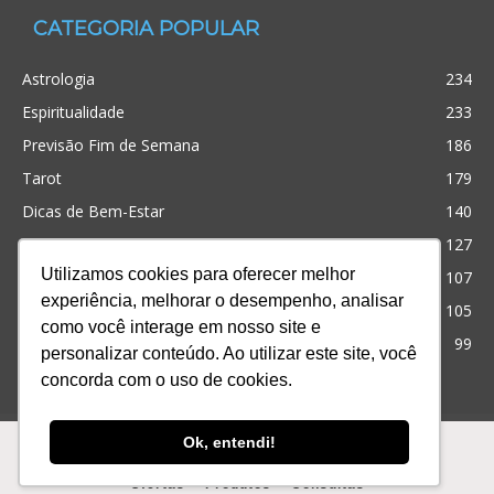
CATEGORIA POPULAR
Astrologia
234
Espiritualidade
233
Previsão Fim de Semana
186
Tarot
179
Dicas de Bem-Estar
140
Cristianismo
127
Utilizamos cookies para oferecer melhor
Simpatias
107
experiência, melhorar o desempenho, analisar
Significado dos sonhos
105
como você interage em nosso site e
Outros
99
personalizar conteúdo. Ao utilizar este site, você
concorda com o uso de cookies.
Ofertas
Produtos
Consultas
Ok, entendi!
© Desenvolvido com
para te ajudar! iQuilibrio
Ofertas
Produtos
Consultas