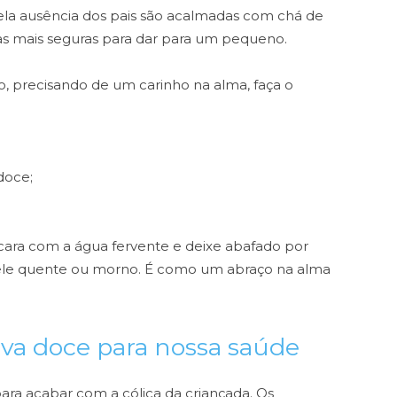
la ausência dos pais são acalmadas com chá de
has mais seguras para dar para um pequeno.
xo, precisando de um carinho na alma, faça o
doce;
cara com a água fervente e deixe abafado por
 ele quente ou morno. É como um abraço na alma
rva doce para nossa saúde
ra acabar com a cólica da criançada. Os