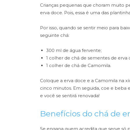
Crianças pequenas que choram muito pe
erva doce. Pois, essa é uma das plantin
Por isso, quando se sentir meio para bai
seguinte chá:
300 ml de água fervente;
1 colher de chá de sementes de erva 
1 colher de chá de Camomila.
Coloque a erva doce e a Camomila na xí
cinco minutos. Em seguida, coe e beba
e você se sentirá renovada!
Benefícios do chá de e
Se engana quem acredita que serve só pa