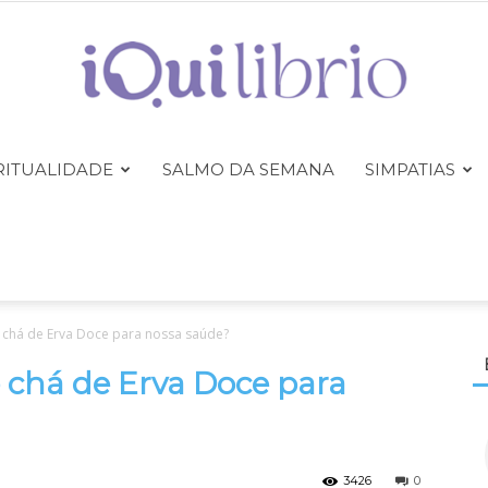
RITUALIDADE
SALMO DA SEMANA
SIMPATIAS
iQuilibrio
 chá de Erva Doce para nossa saúde?
o chá de Erva Doce para
3426
0