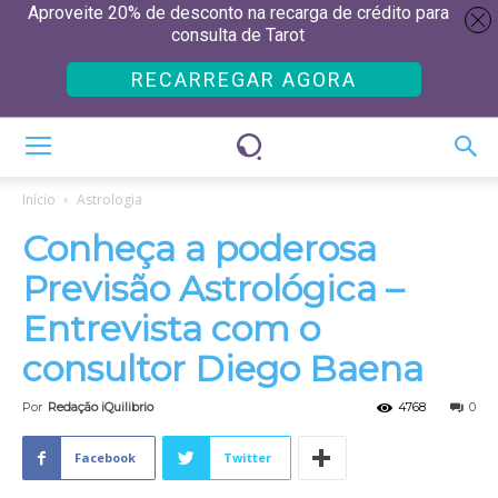
Aproveite 20% de desconto na recarga de crédito para
consulta de Tarot
RECARREGAR AGORA
Início
Astrologia
Conheça a poderosa
Previsão Astrológica –
Entrevista com o
consultor Diego Baena
Por
Redação iQuilibrio
4768
0
Facebook
Twitter