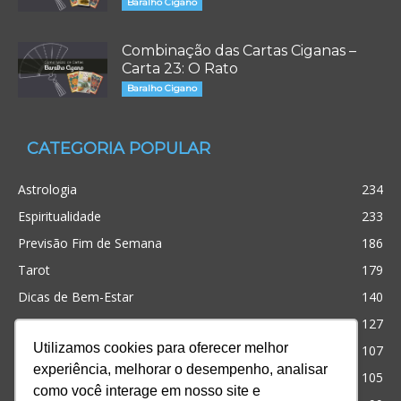
Baralho Cigano
Combinação das Cartas Ciganas –
Carta 23: O Rato
Baralho Cigano
CATEGORIA POPULAR
Astrologia
234
Espiritualidade
233
Previsão Fim de Semana
186
Tarot
179
Dicas de Bem-Estar
140
Cristianismo
127
Utilizamos cookies para oferecer melhor
Simpatias
107
experiência, melhorar o desempenho, analisar
Significado dos sonhos
105
como você interage em nosso site e