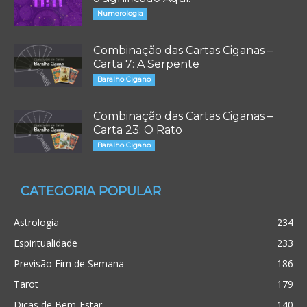
Numerologia
Combinação das Cartas Ciganas –
Carta 7: A Serpente
Baralho Cigano
Combinação das Cartas Ciganas –
Carta 23: O Rato
Baralho Cigano
CATEGORIA POPULAR
Astrologia
234
Espiritualidade
233
Previsão Fim de Semana
186
Tarot
179
Dicas de Bem-Estar
140