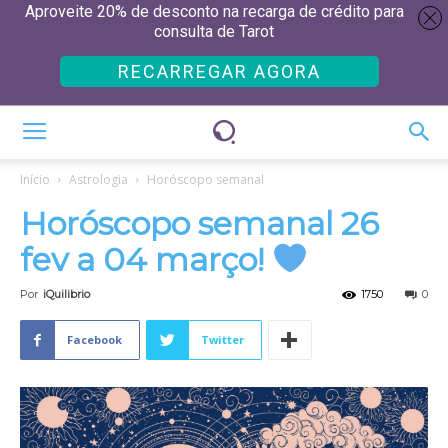
Aproveite 20% de desconto na recarga de crédito para
consulta de Tarot
RECARREGAR AGORA
Início
Astrologia
Horóscopo semanal
Horóscopo semanal 26
fev a 04 março!
Por
iQuilibrio
1750
0
Facebook
Twitter