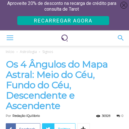
Aproveite 20% de desconto na recarga de crédito para
consulta de Tarot
RECARREGAR AGORA
Início
Astrologia
Signos
Os 4 Ângulos do Mapa
Astral: Meio do Céu,
Fundo do Céu,
Descendente e
Ascendente
Por
Redação iQuilibrio
36928
0
Facebook
Twitter