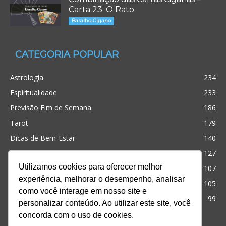
Carta 23: O Rato
Baralho Cigano
CATEGORIA POPULAR
Astrologia
234
Espiritualidade
233
Previsão Fim de Semana
186
Tarot
179
Dicas de Bem-Estar
140
Cristianismo
127
Utilizamos cookies para oferecer melhor
Simpatias
107
experiência, melhorar o desempenho, analisar
Significado dos sonhos
105
como você interage em nosso site e
Outros
99
personalizar conteúdo. Ao utilizar este site, você
concorda com o uso de cookies.