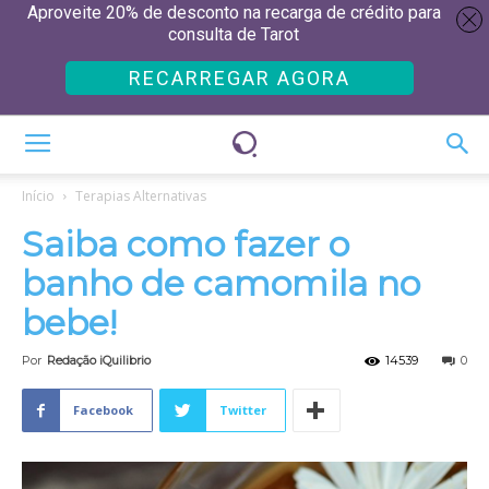
Aproveite 20% de desconto na recarga de crédito para
consulta de Tarot
RECARREGAR AGORA
Início
Terapias Alternativas
Saiba como fazer o
banho de camomila no
bebe!
Por
Redação iQuilibrio
14539
0
Facebook
Twitter