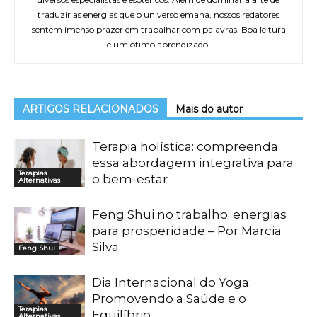
traduzir as energias que o universo emana, nossos redatores
sentem imenso prazer em trabalhar com palavras. Boa leitura
e um ótimo aprendizado!
ARTIGOS RELACIONADOS
Mais do autor
Terapia holística: compreenda
essa abordagem integrativa para
Terapias
o bem-estar
Alternativas
Feng Shui no trabalho: energias
para prosperidade – Por Marcia
Silva
Feng Shui
Dia Internacional do Yoga:
Promovendo a Saúde e o
Terapias
Equilíbrio
Alternativas