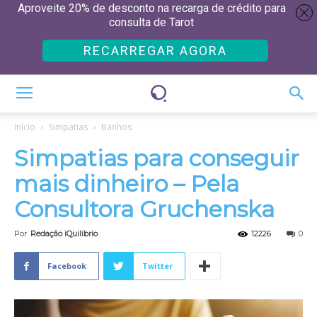
Aproveite 20% de desconto na recarga de crédito para
consulta de Tarot
RECARREGAR AGORA
Início
Simpatias
Banhos
Simpatias para conseguir
mais dinheiro – Pela
Consultora Gruchenska
Por
Redação iQuilibrio
12226
0
Facebook
Twitter