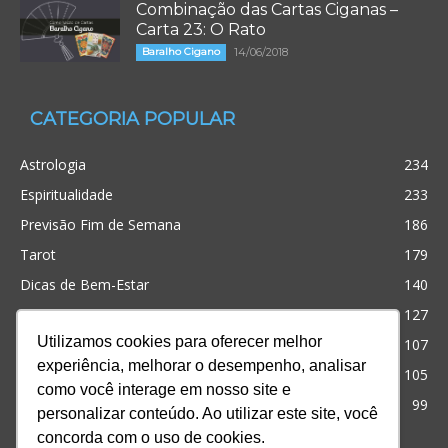
Combinação das Cartas Ciganas –
Carta 23: O Rato
Baralho Cigano
14/06/2018
CATEGORIA POPULAR
Astrologia
234
Espiritualidade
233
Previsão Fim de Semana
186
Tarot
179
Dicas de Bem-Estar
140
Cristianismo
127
Utilizamos cookies para oferecer melhor
Simpatias
107
experiência, melhorar o desempenho, analisar
Significado dos sonhos
105
como você interage em nosso site e
Outros
99
personalizar conteúdo. Ao utilizar este site, você
concorda com o uso de cookies.