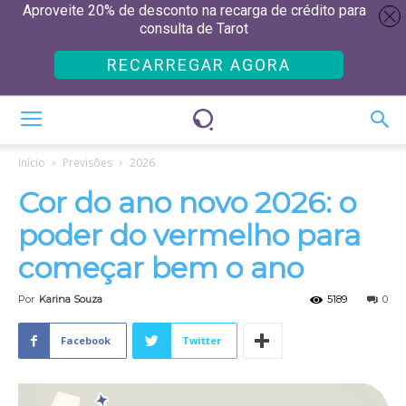
Aproveite 20% de desconto na recarga de crédito para
consulta de Tarot
RECARREGAR AGORA
Início
Previsões
2026
Cor do ano novo 2026: o
poder do vermelho para
começar bem o ano
Por
Karina Souza
5189
0
Facebook
Twitter