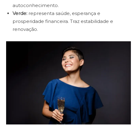
autoconhecimento.
Verde:
representa saúde, esperança e
prosperidade financeira. Traz estabilidade e
renovação.