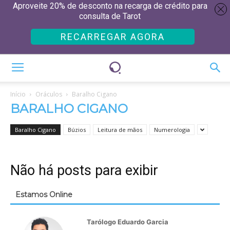
Aproveite 20% de desconto na recarga de crédito para
consulta de Tarot
RECARREGAR AGORA
Início
Oráculos
Baralho Cigano
BARALHO CIGANO
Baralho Cigano
Búzios
Leitura de mãos
Numerologia
Não há posts para exibir
Estamos Online