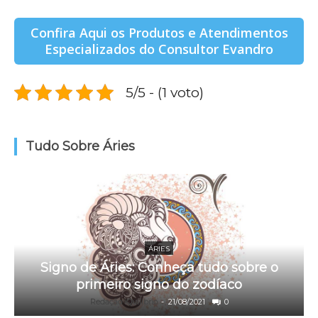
Confira Aqui os Produtos e Atendimentos
Especializados do Consultor Evandro
5/5 - (1 voto)
Tudo Sobre Áries
ÁRIES
Signo de Áries: Conheça tudo sobre o
primeiro signo do zodíaco
Redação iQuilibrio
-
21/08/2021
0