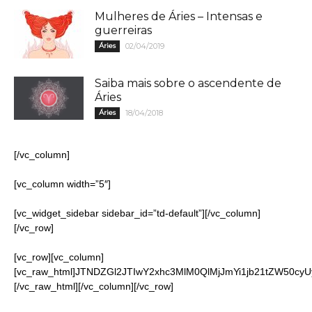
Mulheres de Áries – Intensas e
guerreiras
Áries
02/04/2019
Saiba mais sobre o ascendente de
Áries
Áries
18/04/2018
[/vc_column]
[vc_column width=”5″]
[vc_widget_sidebar sidebar_id=”td-default”][/vc_column]
[/vc_row]
[vc_row][vc_column]
[vc_raw_html]JTNDZGl2JTIwY2xhc3MlM0QlMjJmYi1jb21tZW5
[/vc_raw_html][/vc_column][/vc_row]