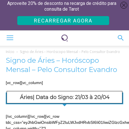
Aproveite 20% de desconto na recarga de crédito para
consulta de Tarot
RECARREGAR AGORA
Início
Signo de Áries – Horóscopo Mensal – Pelo Consultor Evandro
Signo de Áries – Horóscopo
Mensal – Pelo Consultor Evandro
[vc_row][vc_column]
Áries| Data do Signo: 21/03 à 20/04
[/vc_column][/vc_row][vc_row
tdc_css=”eyJhbGwiOnsibWFyZ2luLWJvdHRvbSI6Ii01IiwiZGlzcGxheS
[vc_column width=”7″]