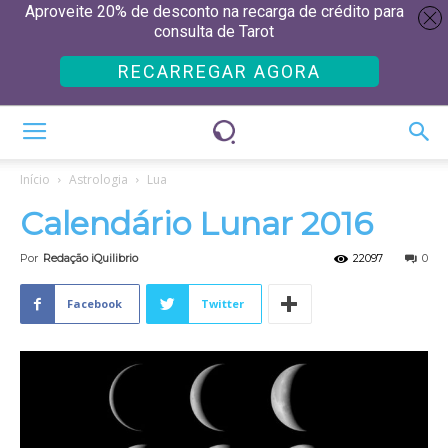
Aproveite 20% de desconto na recarga de crédito para
consulta de Tarot
RECARREGAR AGORA
Início
Astrologia
Lua
Calendário Lunar 2016
Por
Redação iQuilibrio
22097
0
Facebook
Twitter