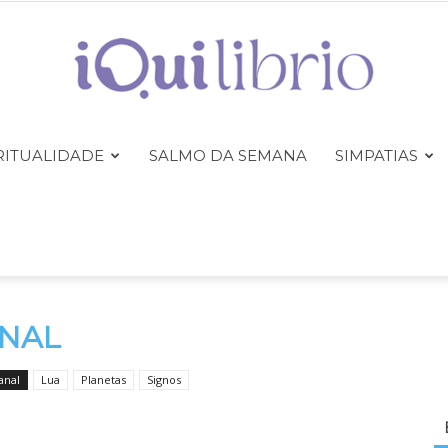
RITUALIDADE
SALMO DA SEMANA
SIMPATIAS
iQuilibrio
NAL
anal
Lua
Planetas
Signos