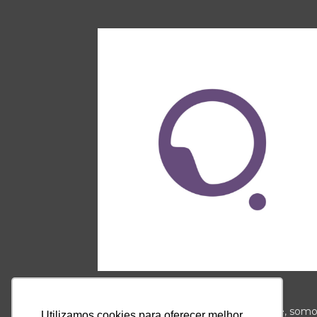
Somos a ponte que conecta o
autoconhecimento e a espiritualidade, som
Utilizamos cookies para oferecer melhor