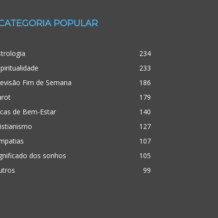
CATEGORIA POPULAR
trologia
234
piritualidade
233
revisão Fim de Semana
186
arot
179
icas de Bem-Estar
140
istianismo
127
mpatias
107
gnificado dos sonhos
105
utros
99