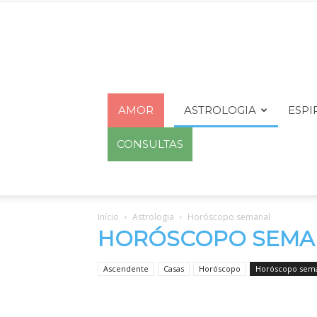
AMOR
ASTROLOGIA
ESPI
CONSULTAS
Início
Astrologia
Horóscopo semanal
HORÓSCOPO SEMA
Ascendente
Casas
Horóscopo
Horóscopo sem