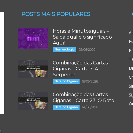
POSTS MAIS POPULARES
Horas e Minutos iguais –
As
Saiba qual é o significado
Es
Aqui!
Numerologia
02/06/2020
P
T
Combinação das Cartas
D
Ciganas – Carta 7: A
Serpente
Cr
Baralho Cigano
18/06/2026
Si
Combinação das Cartas
Si
Ciganas – Carta 23: O Rato
O
Baralho Cigano
14/06/2018
os