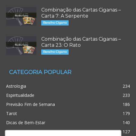
Combinação das Cartas Ciganas –
Carta 7: A Serpente
Baralho Cigano
Combinação das Cartas Ciganas –
Carta 23: O Rato
Baralho Cigano
CATEGORIA POPULAR
Astrologia
234
Espiritualidade
233
Previsão Fim de Semana
186
Tarot
179
Dicas de Bem-Estar
140
Cristianismo
127