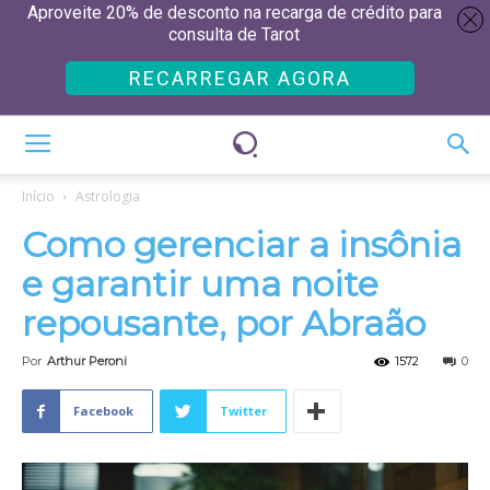
Aproveite 20% de desconto na recarga de crédito para
consulta de Tarot
RECARREGAR AGORA
Início
Astrologia
Como gerenciar a insônia
e garantir uma noite
repousante, por Abraão
Por
Arthur Peroni
1572
0
Facebook
Twitter