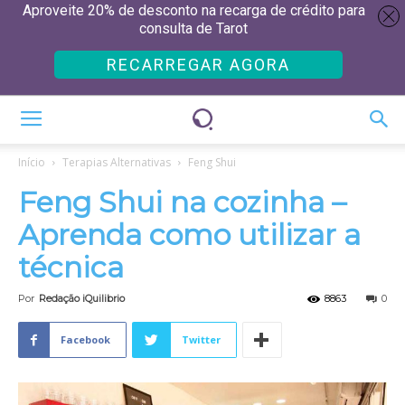
Aproveite 20% de desconto na recarga de crédito para
consulta de Tarot
RECARREGAR AGORA
Início
Terapias Alternativas
Feng Shui
Feng Shui na cozinha –
Aprenda como utilizar a
técnica
Por
Redação iQuilibrio
8863
0
Facebook
Twitter