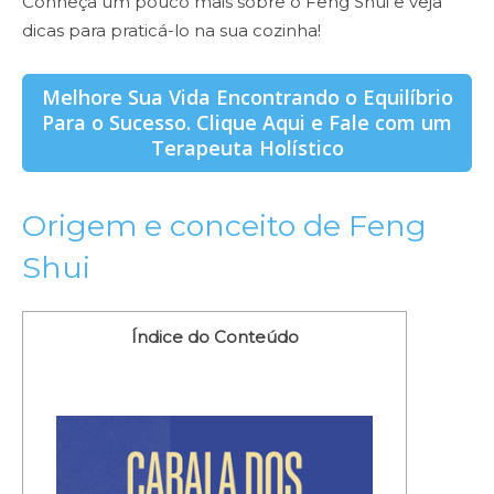
Conheça um pouco mais sobre o Feng Shui e veja
dicas para praticá-lo na sua cozinha!
Melhore Sua Vida Encontrando o Equilíbrio
Para o Sucesso. Clique Aqui e Fale com um
Terapeuta Holístico
Origem e conceito de Feng
Shui
Índice do Conteúdo