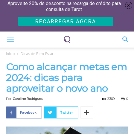
Aproveite 20% de desconto na recarga de crédito para
consulta de Tarot
RECARREGAR AGORA
Início
Dicas de Bem-Estar
Como alcançar metas em
2024: dicas para
aproveitar o novo ano
Por
Caroline Rodrigues
2369
0
Facebook
Twitter