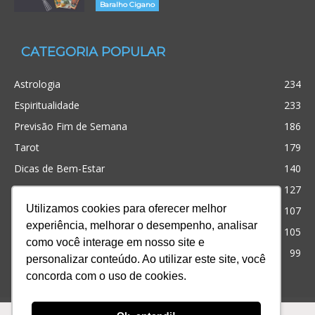
Baralho Cigano
CATEGORIA POPULAR
Astrologia
234
Espiritualidade
233
Previsão Fim de Semana
186
Tarot
179
Dicas de Bem-Estar
140
Cristianismo
127
Utilizamos cookies para oferecer melhor
Simpatias
107
experiência, melhorar o desempenho, analisar
Significado dos sonhos
105
como você interage em nosso site e
Outros
99
personalizar conteúdo. Ao utilizar este site, você
concorda com o uso de cookies.
Ofertas
Produtos
Consultas