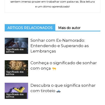
sentem imenso prazer em trabalhar com palavras. Boa leitura
e um ótimo aprendizado!
ARTIGOS RELACIONADOS
Mais do autor
Sonhar com Ex-Namorado:
Entendendo e Superando as
Significado dos
Lembranças
sonhos
Conheça o significado de sonhar
com onça
Significado dos
sonhos
Descubra o que significa sonhar
com tiroteio
Significado dos
sonhos