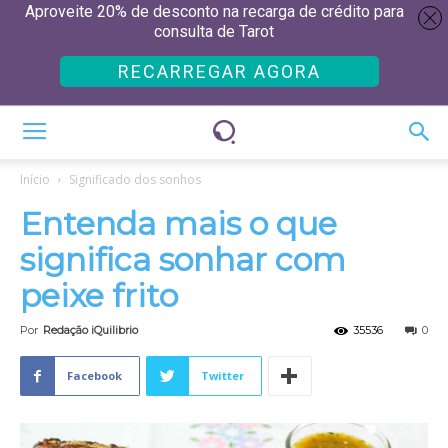
Aproveite 20% de desconto na recarga de crédito para
consulta de Tarot
RECARREGAR AGORA
Início
Significado dos sonhos
Entenda mais o que
significa sonhar com
peixe frito
Por
Redação iQuilibrio
35536
0
Facebook
Twitter