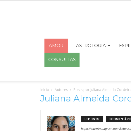
AMOR
ASTROLOGIA
ESPI
CONSULTAS
Início
Autores
Posts por Juliana Almeida Cordeir
Juliana Almeida Cord
50 POSTS
0 COMENTÁRI
https://www.instagram.com/leituras