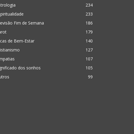
trologia
234
piritualidade
233
revisão Fim de Semana
186
arot
179
icas de Bem-Estar
140
istianismo
127
mpatias
107
gnificado dos sonhos
105
utros
99