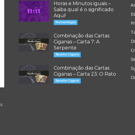
Horas e Minutos iguais –
As
Saiba qual é o significado
Es
Aqui!
Numerologia
P
T
Combinação das Cartas
D
Ciganas – Carta 7: A
Serpente
Cr
Baralho Cigano
Si
Combinação das Cartas
Si
Ciganas – Carta 23: O Rato
O
Baralho Cigano
os