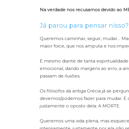
Na verdade nos recusamos devido ao M
Já parou para pensar nisso?
Queremos caminhar, seguir, mudar…
Mas
maior foice, que nos
amputa e nos imped
E mesmo diante de tanta espiritualidade
emocional, dando margens ao erro, a an
passam de ilusões.
Os filósofos da antiga Grécia já se perg
devemos/podemos fazer para mudar. E 
justamente o oposto dela: A MORTE.
Queremos uma vida plena, mas esquece
intensamente, justamente por ela não se