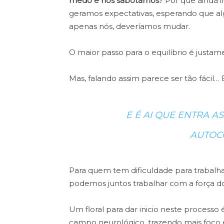
medo e nos sabotamos?
Por que ainda i
geramos expectativas,
esperando que al
apenas nós,
deveríamos mudar.
O maior passo para o equilíbrio é justam
Mas, falando assim parece ser tão fácil…
E É AI QUE ENTRA A
AUTOC
Para quem tem dificuldade para trabalhar
podemos juntos trabalhar com a força dos
Um floral para dar inicio neste processo
campo neurológico, trazendo mais foco