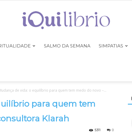
RITUALIDADE
SALMO DA SEMANA
SIMPATIAS
iQuilibrio
Mudança de vida: o equilíbrio para quem tem medo do novo –...
uilíbrio para quem tem
onsultora Klarah
5311
0