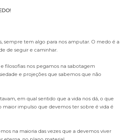
EDO!
, sempre tem algo para nos amputar. O medo é a
e de seguir e caminhar.
 e filosofias nos pegamos na
sabotagem
siedade e projeções que
sabemos que não
untavam, em qual sentido que a vida nos
dá, o que
o maior impulso que devemos
ter sobre é vida é
mos na maioria das vezes que a
devemos viver
r eterna, no plano
material.