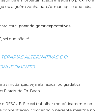
nsistimos em projetar nossos anseios no próximo e
go ou alguém venha transformar aquilo que nós,
ente este:
parar de gerar expectativas.
É, sei que não é!
S TERAPIAS ALTERNATIVAS E O
ONHECIMENTO.
 as mudanças, seja ela radical ou gradativa,
 Florais, de Dr. Bach.
 é o RESCUE.
Ele vai trabalhar metafisicamente no
 e
concentração, colocando o paciente mais “pé no