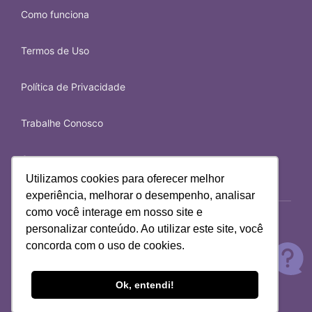
sonhos e as mensagens que eles trazem.
Shirley
Como funciona
Junho de 2025
"
Sempre muito acolhedora e assertiva
"
3x de R$ 27,67
Termos de Uso
Comprar
Política de Privacidade
Samantha
Trabalhe Conosco
Junho de 2025
"
Paula sensacional! Assertiva, direta e ótima
profissional . Gratidão !
"
Contato
Utilizamos cookies para oferecer melhor
experiência, melhorar o desempenho, analisar
como você interage em nosso site e
personalizar conteúdo. Ao utilizar este site, você
Samantha
© 2026 iQuilibrio.com - Todos os direitos reservados.
Junho de 2025
concorda com o uso de cookies.
Canoa Digital Participações Ltda
"
Sempre direta, assertiva e dedicada. Gratidão
"
CNPJ 13.784.986/0001-80
Mapa de Autoconhecimento
Ok, entendi!