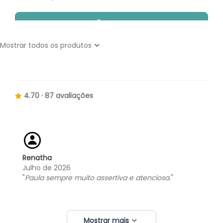
Comprar
Mostrar todos os produtos
4.70 · 87 avaliações
Renatha
Julho de 2026
Tirar Dúvida
"
Paula sempre muito assertiva e atenciosa.
"
Faça uma pergunta simples e objetiva e elimine sua
dúvida pontual.
Mostrar mais