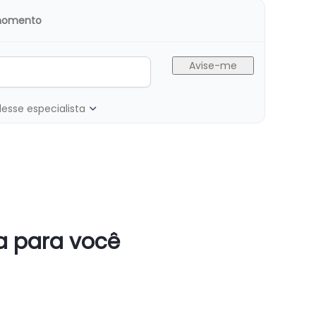
 momento
desse especialista
ta para você