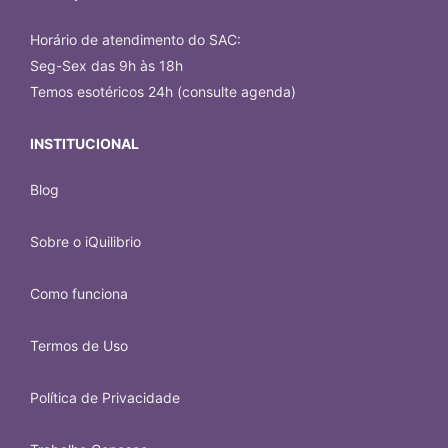
Bruna
Horário de atendimento do SAC:
Junho de 2026
"
Dom sempre querido e me ajuda constantemente
Seg-Sex das 9h às 18h
em minhas questoes
"
Temos esotéricos 24h (consulte agenda)
INSTITUCIONAL
Interpretação de Sonhos
Fabíola
Blog
Junho de 2026
"
Dom tem o verdadeiro dom.
"
Sobre o iQuilibrio
Através da mediunidade espiritual, obtenha
explicações profundas sobre os significados dos seus
sonhos e as mensagens que eles trazem.
Como funciona
ANA
3x de R$ 27,67
Termos de Uso
Maio de 2026
"
Sempre muito bom
"
Comprar
Política de Privacidade