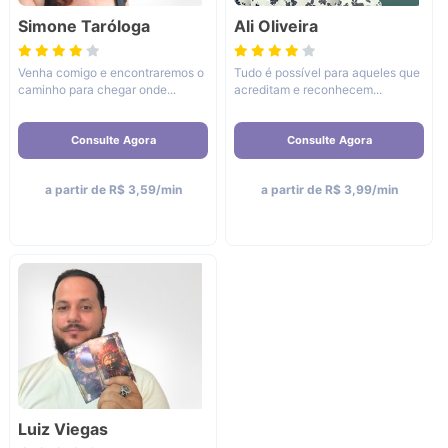
Simone Taróloga
Ali Oliveira
Venha comigo e encontraremos o
Tudo é possível para aqueles que
caminho para chegar onde...
acreditam e reconhecem...
Consulte Agora
Consulte Agora
a partir de R$ 3,59/min
a partir de R$ 3,99/min
Luiz Viegas