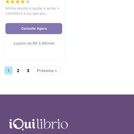
Minha missão é ajudar a achar o
caminho e a luz que por...
Consulte Agora
a partir de R$ 3,99/min
1
2
3
Próxima >