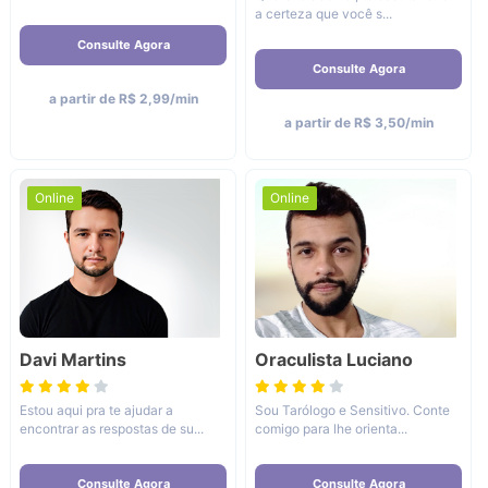
a certeza que você s...
Consulte Agora
Consulte Agora
a partir de R$ 2,99/min
a partir de R$ 3,50/min
Online
Online
Davi Martins
Oraculista Luciano
Estou aqui pra te ajudar a
Sou Tarólogo e Sensitivo. Conte
encontrar as respostas de su...
comigo para lhe orienta...
Consulte Agora
Consulte Agora