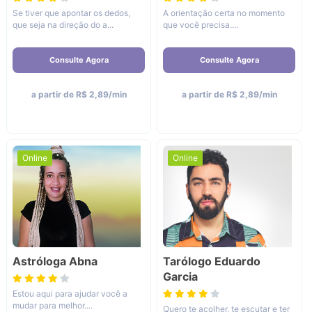
Se tiver que apontar os dedos,
A orientação certa no momento
que seja na direção do a...
que você precisa....
Consulte Agora
Consulte Agora
a partir de R$ 2,89/min
a partir de R$ 2,89/min
Online
Online
Astróloga Abna
Tarólogo Eduardo
Garcia
Estou aqui para ajudar você a
mudar para melhor....
Quero te acolher, te escutar e ter