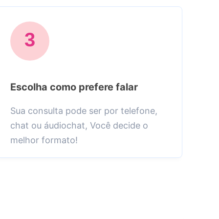
3
Escolha como prefere falar
C
Sua consulta pode ser por telefone,
Ca
chat ou áudiochat, Você decide o
to
melhor formato!
iQ