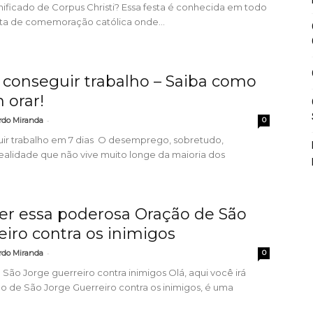
nificado de Corpus Christi? Essa festa é conhecida em todo
ata de comemoração católica onde...
 conseguir trabalho – Saiba como
 orar!
-
rdo Miranda
0
ir trabalho em 7 dias O desemprego, sobretudo,
ealidade que não vive muito longe da maioria dos
er essa poderosa Oração de São
eiro contra os inimigos
-
rdo Miranda
0
ão Jorge guerreiro contra inimigos Olá, aqui você irá
 de São Jorge Guerreiro contra os inimigos, é uma