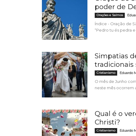
poder de D
Orações e Salmos
Edua
Índice - Oração de S
“Pedro tu és pedra e
Simpatias d
tradicionais
Cristianismo
Eduardo 
O mês de Junho com 
neste mês ocorrem as 
Qual é o ver
Christi?
Cristianismo
Eduardo 