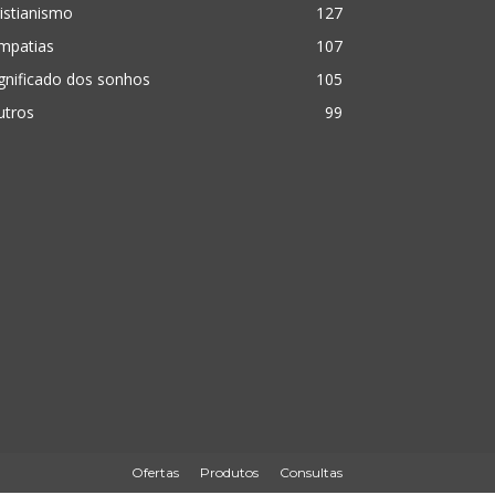
istianismo
127
mpatias
107
gnificado dos sonhos
105
utros
99
Ofertas
Produtos
Consultas