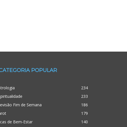
CATEGORIA POPULAR
trologia
234
piritualidade
233
revisão Fim de Semana
186
arot
179
icas de Bem-Estar
140