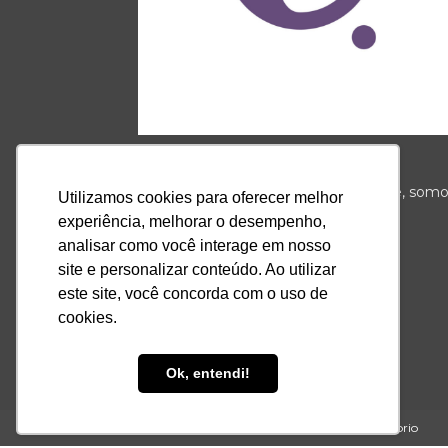
Somos a ponte que conecta o
autoconhecimento e a espiritualidade, som
Utilizamos cookies para oferecer melhor
referência, somos iQuilibrio.
experiência, melhorar o desempenho,
analisar como você interage em nosso
Contato:
contato@iquilibrio.com.br
site e personalizar conteúdo. Ao utilizar
este site, você concorda com o uso de
cookies.
Ok, entendi!
© Desenvolvido com
para te ajudar! iQuilibrio