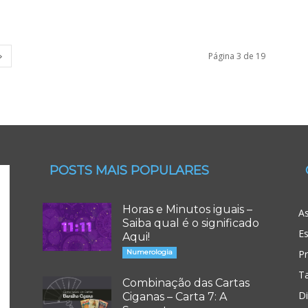
Página 3 de 19
POSTS MAIS POPULARES
Horas e Minutos iguais –
As
Saiba qual é o significado
Es
Aqui!
Numerologia
P
T
Combinação das Cartas
D
Ciganas – Carta 7: A