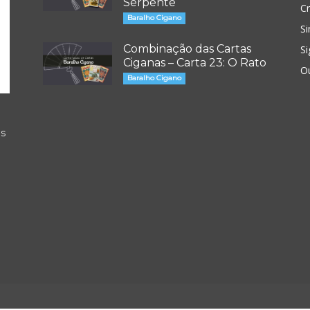
Serpente
Cr
Baralho Cigano
Si
Combinação das Cartas
Si
Ciganas – Carta 23: O Rato
O
Baralho Cigano
os