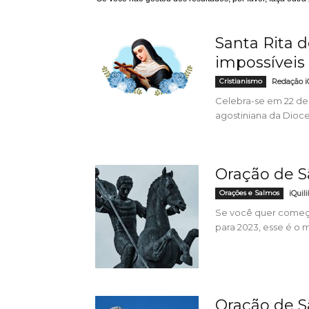
Santa Rita d
impossíveis
Cristianismo
Redação iQ
Celebra-se em 22 de 
agostiniana da Dioce
Oração de S
Orações e Salmos
iQuili
Se você quer começ
para 2023, esse é o 
Oração de S