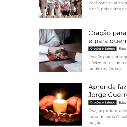
Você sabe qual o sig
o país, pois é uma d
Oração para
e para quem
Orações e Salmos
Edua
Oração para consegu
infelizmente é uma r
brasileiros. Ou seja,...
Aprenda faz
Jorge Guerr
Orações e Salmos
Edua
Oração poderosa de S
aprender uma Oração
oração...