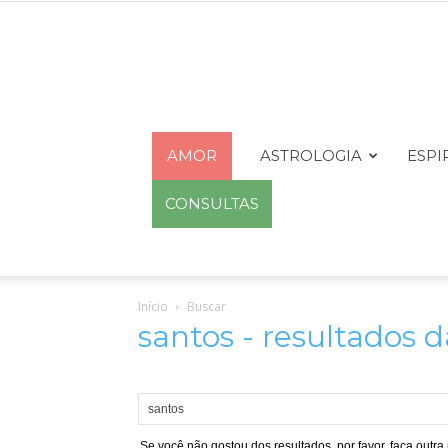
AMOR
ASTROLOGIA
ESPI
CONSULTAS
Início
Buscar
santos
-
resultados 
Se você não gostou dos resultados, por favor, faça outra