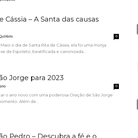
e Cássia – A Santa das causas
-
uilibrio
0
Maio o dia de Santa Rita de Cássia, ela foi uma monja
se de Espoleto, beatificada e canonizada...
ão Jorge para 2023
-
brio
0
ar o ano novo com uma poderosa Oração de São Jorge
momento. Além de...
ão Pedro – Descubra a fé e o