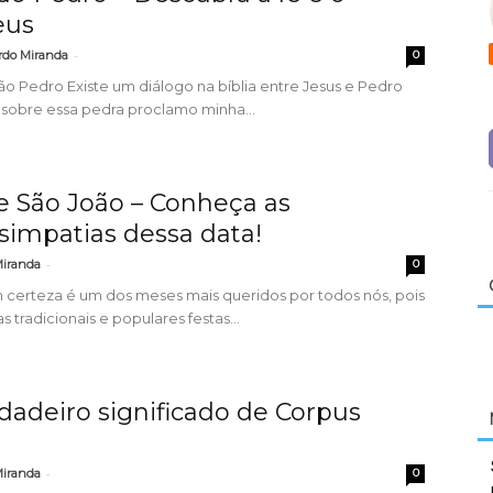
eus
-
rdo Miranda
0
ão Pedro Existe um diálogo na bíblia entre Jesus e Pedro
 sobre essa pedra proclamo minha...
e São João – Conheça as
 simpatias dessa data!
-
Miranda
0
certeza é um dos meses mais queridos por todos nós, pois
tradicionais e populares festas...
dadeiro significado de Corpus
-
Miranda
0