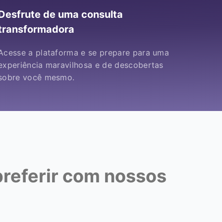
Desfrute de uma consulta
transformadora
Acesse a plataforma e se prepare para uma
experiência maravilhosa e de descobertas
sobre você mesmo.
preferir com nossos